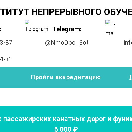
ТИТУТ НЕПРЕРЫВНОГО ОБУЧ
:
Telegram:
33-87
@NmoDpo_Bot
in
14-31
Пройти аккредитацию
к пассажирских канатных дорог и фуни
6 000
₽