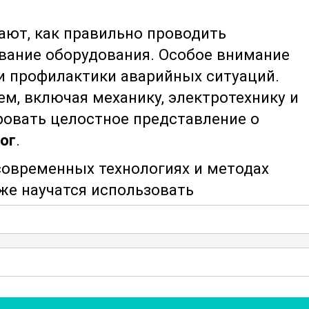
нают, как правильно проводить
вание оборудования. Особое внимание
и профилактики аварийных ситуаций.
ем, включая механику, электротехнику и
ровать целостное представление о
ог
.
 современных технологиях и методах
кже научатся использовать
и оборудование. Одна из ключевых зада
, способных эффективно работать в
есперебойное функционирование
рный материал по вопросам управления и