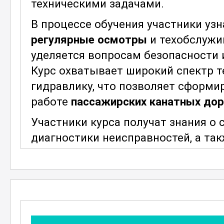
техническими задачами.
В процессе обучения участники уз
регулярные осмотры
и техобслужи
уделяется вопросам безопасности 
Курс охватывает широкий спектр т
гидравлику, что позволяет сформи
работе
пассажирских канатных дор
Участники курса получат знания о
диагностики неисправностей, а та
специализированные инструменты 
курса — подготовить специалистов
любой ситуации и обеспечивать б
фуникулеров
.
Кроме того, курс предлагает обши