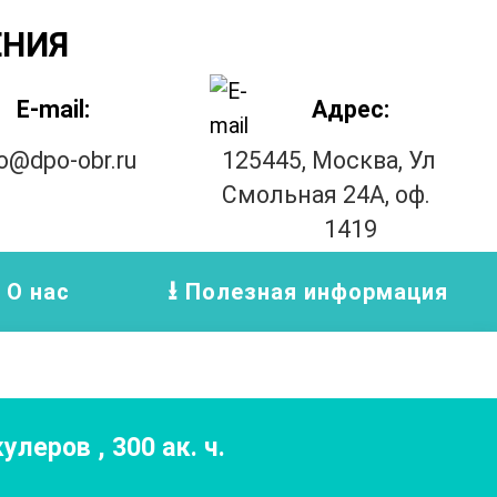
ЕНИЯ
E-mail:
Адрес:
fo@dpo-obr.ru
125445, Москва, Ул
Смольная 24А, оф.
1419
О нас
Полезная информация
кулеров
,
300
ак. ч.