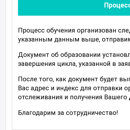
Процесс
эксплуатации канатных дорог. Слу
их особенностях и специфике обс
является изучение нормативно-пра
Процесс обучения организован сл
слесарей-обходчиков в этой сфере.
указанным данным выше, отправим 
Особое внимание уделяется вопро
узлов и агрегатов. Участники овл
Документ об образовании установ
выявления и устранения неисправн
завершения цикла, указанной в зая
реагировать на любые технически
После того, как документ будет в
методы повышения эффективности
Вас адрес и индекс для отправки 
технического обслуживания
.
отслеживания и получения Вашего
В завершение курса слушатели смо
навыки, что позволит им стать в
Благодарим за сотрудничество!
специалистами в области обслужи
фуникулеров. Этот курс поможет к