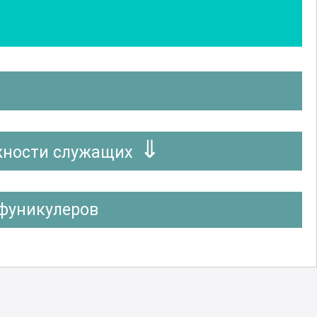
жности служащих
 фуникулеров