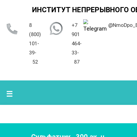
ИНСТИТУТ НЕПРЕРЫВНОГО О
8
+7
@NmoDpo_
(800)
901
101-
464-
39-
33-
52
87
☰
Сульфатчик
,
300
ак. ч.