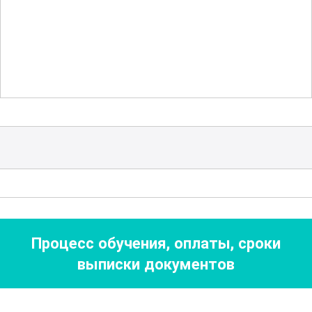
уровень подготовки специалистов,
работающих в сфере аналитической
химии и лабораторных исследований.
Одним из ключевых аспектов курса
является изучение технологических
процессов, связанных с производством
различных видов сульфатов. В рамках
этого направления участники
рассмотрят различные методики,
применяемые на производственных
Процесс обучения, оплаты, сроки
предприятиях, а также ознакомятся с
выписки документов
передовыми технологиями, которые
позволяют оптимизировать
производственные процессы и