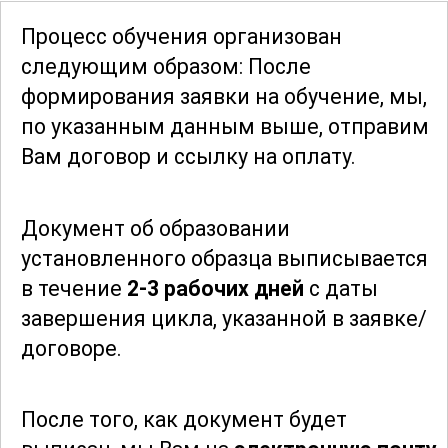
повысить их эффективность.
Процесс обучения организован
следующим образом: После
В процессе обучения большое
формирования заявки
на обучение, мы,
внимание уделяется вопросам
по указанным данным выше, отправим
безопасности при работе с
Вам договор и ссылку на оплату.
химическими веществами. Участники
курса получат знания о мерах
Документ об образовании
предосторожности, которые
установленного образца выписывается
необходимо соблюдать при работе с
в течение
2-3 рабочих дней
с даты
сульфатами, что поможет им
завершения цикла, указанной в заявке/
минимизировать риски и обеспечивать
договоре.
безопасность на рабочем месте.
Кроме того, участники курса смогут
После того, как документ будет
развивать свои навыки в области