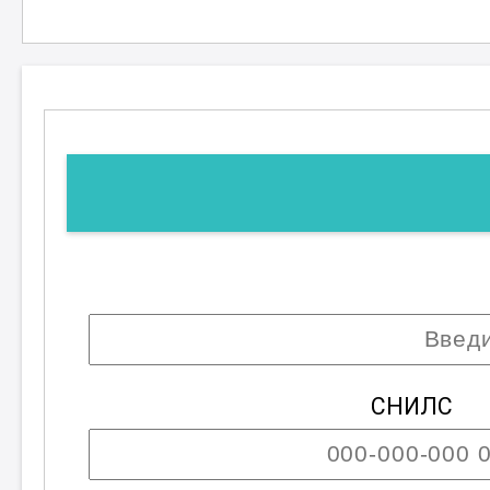
рынке труда.
Присоединяйтесь к сообществу про
горизонты в мире термообработки
руках!
; 4 разряд
СНИЛС