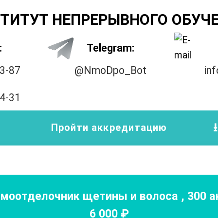
ТИТУТ НЕПРЕРЫВНОГО ОБУЧ
:
Telegram:
33-87
@NmoDpo_Bot
in
14-31
Пройти аккредитацию
рмоотделочник щетины и волоса
,
300
ак
6 000
₽