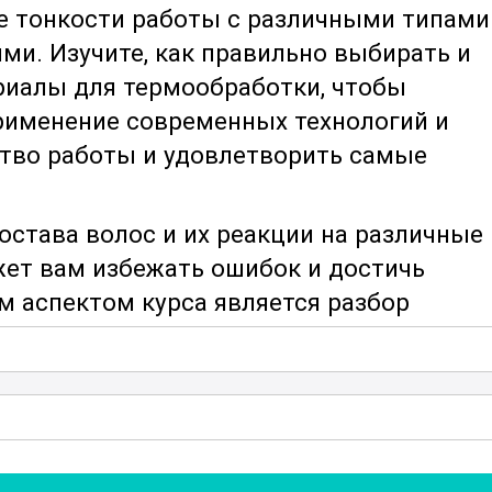
се тонкости работы с различными типами
ями. Изучите, как правильно выбирать и
риалы для термообработки, чтобы
рименение современных технологий и
ство работы и удовлетворить самые
остава волос и их реакции на различные
ет вам избежать ошибок и достичь
 аспектом курса является разбор
 включая выпрямление, завивку и
на и волос
требуют особого подхода, и
 методы обработки для каждого типа
сам безопасности и правильному