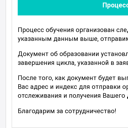
Процесс
использованию оборудования. Вы п
инструментами, что позволит прод
стабильное качество работы. Такж
Процесс обучения организован сл
санитарных норм, что крайне важно
указанным данным выше, отправим 
Курс включает обширный материал
мире термообработки. Вы узнаете о
Документ об образовании установ
которые помогут вам оставаться н
завершения цикла, указанной в зая
обновление знаний и навыков поз
После того, как документ будет в
специалистом.
Вас адрес и индекс для отправки 
Если вы стремитесь к совершенств
отслеживания и получения Вашего
всеми аспектами термообработки щ
незаменимым этапом вашего профе
Благодарим за сотрудничество!
курс самых актуальных и проверен
вы получите ценные знания и навы