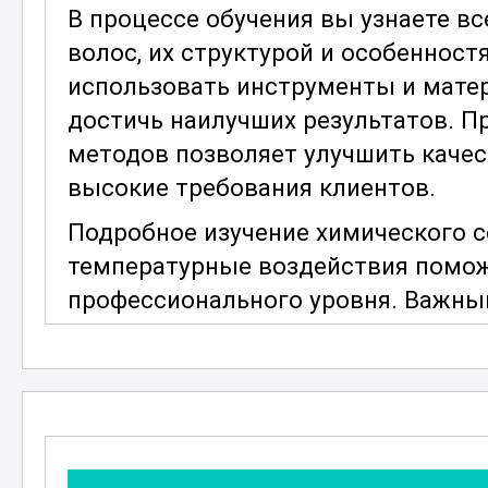
В процессе обучения вы узнаете в
волос, их структурой и особенност
использовать инструменты и мате
достичь наилучших результатов. П
методов позволяет улучшить каче
высокие требования клиентов.
Подробное изучение химического с
температурные воздействия помож
профессионального уровня. Важным
различных техник термообработки,
создание стильных причесок.
Щети
вы научитесь правильно подбирать
волос.
Особое внимание уделяется вопро