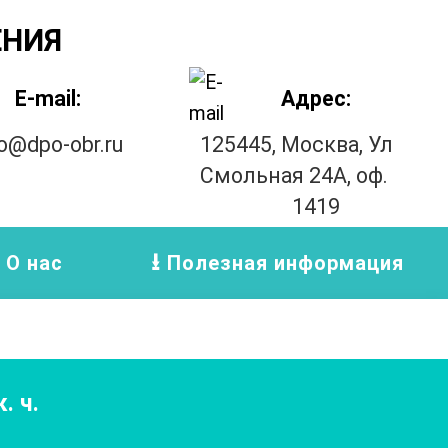
ЕНИЯ
E-mail:
Адрес:
fo@dpo-obr.ru
125445, Москва, Ул
Смольная 24А, оф.
1419
О нас
Полезная информация
. ч.