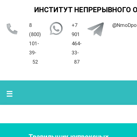
ИНСТИТУТ НЕПРЕРЫВНОГО 
8
+7
@NmoDpo
(800)
901
101-
464-
39-
33-
52
87
☰
Травильщик купроксных