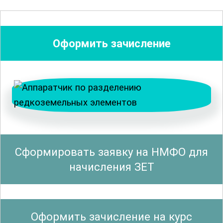
их взаимодействие с различными
реагентами и условиями окружающей
среды. Курс предоставляет
Оформить зачисление
возможность детально ознакомиться с
современными технологиями и
методиками, применяемыми в данной
области.
Важным аспектом курса является
понимание безопасности при
Сформировать заявку на НМФО для
проведении травильных операций.
начисления ЗЕТ
Участники узнают о необходимых
мерах предосторожности, правильной
эксплуатации оборудования и
Оформить зачисление на курс
управлении производственными