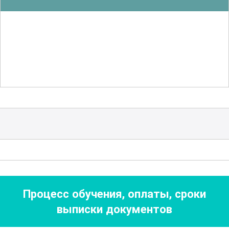
рисками. Это помогает
минимизировать потенциальные
опасности и обеспечивает соблюдение
всех стандартов безопасности.
Курс также охватывает такие темы, как
контроль качества продукции и
оптимизация технологических
процессов. Участники узнают, как
проводить анализ результатов
травления, выявлять и устранять
дефекты, а также повышать
Процесс обучения, оплаты, сроки
эффективность производства. Важным
выписки документов
элементом является изучение методов
контроля и управления параметрами