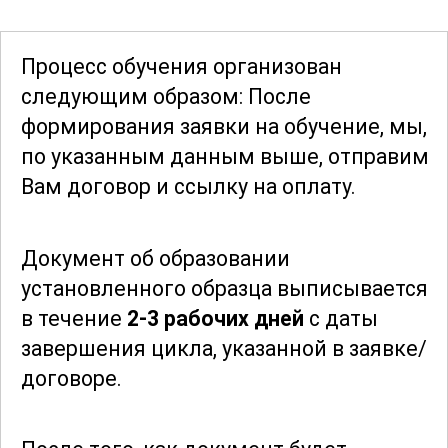
процесса, что позволяет достигать
стабильных и предсказуемых
Процесс обучения организован
результатов.
следующим образом: После
формирования заявки
на обучение, мы,
Особое внимание уделяется
по указанным данным выше, отправим
современным тенденциям и
Вам договор и ссылку на оплату.
инновациям в области травления
купроксных выпрямительных
Документ об образовании
элементов. Участники познакомятся с
установленного образца выписывается
новейшими разработками и
в течение
2-3 рабочих дней
с даты
исследованиями, получат
завершения цикла, указанной в заявке/
представление о будущем развитии
договоре.
технологий. Это позволяет оставаться в
курсе последних достижений и
применять их в своей