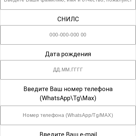
купроксных выпрямительных
элементов" и получите все
СНИЛС
необходимые знания для успешной
работы в этой перспективной и важной
сфере. Откройте новые горизонты
своей профессиональной карьеры и
Дата рождения
станьте экспертом в области травления
меди.
; 3 разряд
Введите Ваш номер телефона
(WhatsApp\Tg\Max)
Введите Ваш e-mail