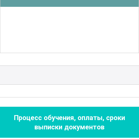
контроля качества выполненных работ
и выявления возможных дефектов.
Слушатели узнают о современных
методах диагностики и тестирования
гидроизоляционных покрытий, что
позволит им оперативно выявлять и
устранять проблемы на ранних стадиях.
Особое внимание уделяется
экологическим и экономическим
аспектам применения
гидроизоляционных материалов.
Процесс обучения, оплаты, сроки
Важной частью программы является
выписки документов
изучение инновационных технологий и
решений, направленных на повышение