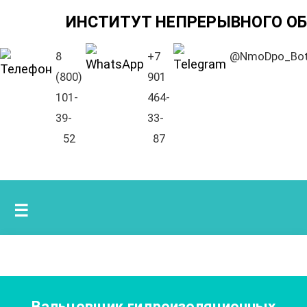
ИНСТИТУТ НЕПРЕРЫВНОГО О
8
+7
@NmoDpo_Bo
(800)
901
101-
464-
39-
33-
52
87
☰
Вальцовщик гидроизоляционных