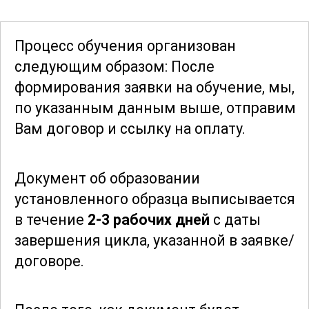
эффективности и снижение затрат при
проведении гидроизоляционных работ.
Процесс обучения организован
следующим образом: После
Участники курса получат полезные
формирования заявки
на обучение, мы,
знания и навыки, которые помогут им
по указанным данным выше, отправим
стать востребованными
Вам договор и ссылку на оплату.
специалистами в области
гидроизоляции. Программа
Документ об образовании
ориентирована на
практическое
установленного образца выписывается
применение
полученных знаний, что
в течение
2-3 рабочих дней
с даты
позволяет выпускникам успешно
завершения цикла, указанной в заявке/
решать задачи любой сложности в
договоре.
реальных условиях.
Курс "Вальцовщик гидроизоляционных