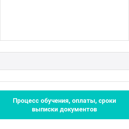
необходимыми для работы с этим
веществом.
Значительная часть курса посвящена
применению селена в различных
отраслях, таких как электроника,
медицина и фармакология. Участники
узнают о его роли в производстве
полупроводников и солнечных батарей,
а также о его биологических свойствах
и использовании в качестве добавки в
Процесс обучения, оплаты, сроки
пищевых продуктах и лекарствах.
выписки документов
Для лучшего усвоения материала
предусмотрены интерактивные