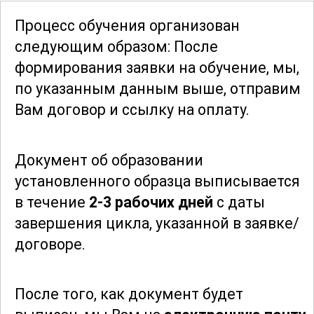
модули, которые позволяют глубже
Процесс обучения организован
понять теоретические аспекты и их
следующим образом: После
практическое применение. Участники
формирования заявки
на обучение, мы,
смогут работать с реальными данными
по указанным данным выше, отправим
и моделями, что повысит их
Вам договор и ссылку на оплату.
компетентность и уверенность в
последующей профессиональной
Документ об образовании
деятельности.
установленного образца выписывается
в течение
2-3 рабочих дней
с даты
Курс также охватывает вопросы
завершения цикла, указанной в заявке/
экономической эффективности
договоре.
производства селена, включая анализ
рынка, прогнозирование спроса и
предложения, а также оценку затрат и
После того, как документ будет
прибыли. Слушатели смогут