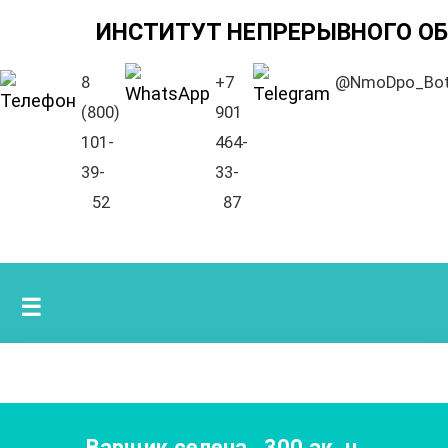
ИНСТИТУТ НЕПРЕРЫВНОГО О
8
+7
@NmoDpo_Bo
(800)
901
101-
464-
39-
33-
52
87
☰
Варщик селена
,
300
ак. ч.