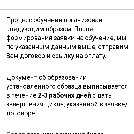
Для успешного освоения курса
участники получают доступ к
Процесс обучения организован
теоретическим материалам,
следующим образом: После
включающим подробные описания
формирования заявки
на обучение, мы,
процессов, иллюстрации и примеры из
по указанным данным выше, отправим
практики. Это позволяет не только
Вам договор и ссылку на оплату.
понять основные принципы работы, но
и применять их на практике.
Документ об образовании
установленного образца выписывается
Благодаря этому курсу, слушатели
в течение
2-3 рабочих дней
с даты
смогут значительно повысить свою
завершения цикла, указанной в заявке/
квалификацию и стать
договоре.
востребованными специалистами в
области производства восковых,
клеевых и пропиточных смесей.