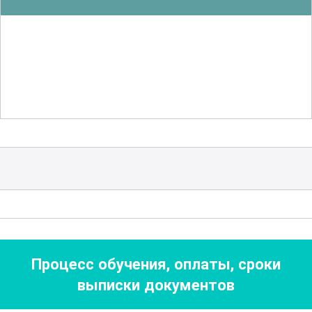
воздействие на окружающую среду.
Большой акцент делается на
устойчивые и экологически чистые
материалы.
Кроме того, курс охватывает аспекты
контроля качества и тестирования
готовых смесей. Участники смогут
провести оценку физико-химических
свойств продуктов, выявить дефекты и
найти способы их устранения. Это
помогает обеспечить высокое качество
Процесс обучения, оплаты, сроки
конечных изделий и повышает их
выписки документов
конкурентоспособность на рынке.