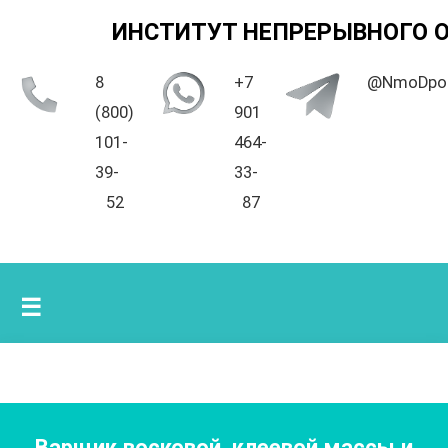
ИНСТИТУТ НЕПРЕРЫВНОГО 
8
+7
@NmoDpo
(800)
901
101-
464-
39-
33-
52
87
☰
Варщик восковой, клеевой массы и