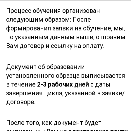
производительность труда.
Процесс обучения организован
следующим образом: После
Обучение включает изучение основ
формирования заявки
на обучение, мы,
технического обслуживания
и
по указанным данным выше, отправим
диагностики погрузчиков. Участники
Вам договор и ссылку на оплату.
научатся определять и устранять
основные неисправности, что позволит
Документ об образовании
поддерживать оборудование в рабочем
установленного образца выписывается
состоянии и избегать длительных
в течение
2-3 рабочих дней
с даты
простоев. Это знание особенно ценно
завершения цикла, указанной в заявке/
для тех, кто стремится к долгосрочной
договоре.
и успешной карьере в данной области.
По завершении курса участники будут
После того, как документ будет
хорошо подготовлены к выполнению