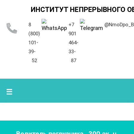
ИНСТИТУТ НЕПРЕРЫВНОГО О
8
+7
@NmoDpo_B
(800)
901
101-
464-
39-
33-
52
87
☰
Водитель погрузчика
,
300
ак. ч.