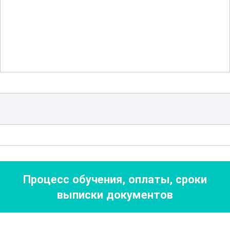
логистических центров до
строительных площадок и
производственных предприятий.
Большое значение придается освоению
навыков точного маневрирования и
работы в ограниченных пространствах.
Участники научатся выполнять
сложные погрузочно-разгрузочные
операции, уверенно управляя техникой
в любых условиях. Также
Процесс обучения, оплаты, сроки
рассматриваются методы
выписки документов
эффективного планирования и
оптимизации рабочего процесса, что
позволяет значительно повысить