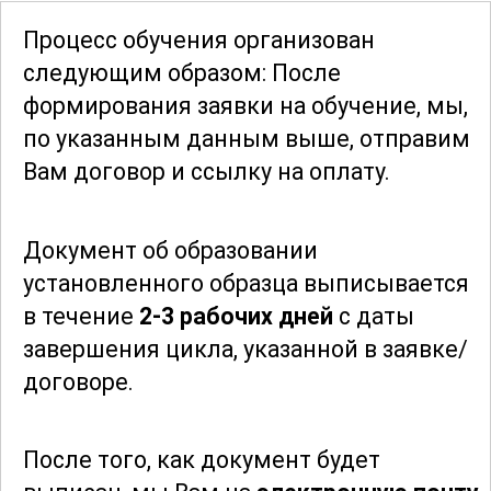
качество ваших работ. Вы узнаете, как
Процесс обучения организован
правильно ухаживать за вышитыми
следующим образом: После
изделиями, чтобы они сохраняли свою
формирования заявки
на обучение, мы,
красоту и долговечность на долгие
по указанным данным выше, отправим
годы.
Вам договор и ссылку на оплату.
Для тех, кто хочет превратить свое
Документ об образовании
увлечение в профессию, курс
установленного образца выписывается
предоставляет информацию о том, как
в течение
2-3 рабочих дней
с даты
организовать собственное дело,
завершения цикла, указанной в заявке/
находить клиентов и продвигать свои
договоре.
работы. Вы также узнаете о
современных тенденциях в мире
вышивки и получите рекомендации по
После того, как документ будет
участию в выставках и конкурсах.