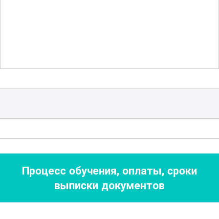
Особое внимание уделяется
практическим навыкам: от освоения
базовых стежков до создания сложных
композиций. Участники курса смогут
работать над собственными проектами,
начиная с простых узоров и постепенно
переходя к более сложным работам.
Это позволит не только отточить
навыки, но и развить творческое
мышление.
Процесс обучения, оплаты, сроки
Кроме того, курс предлагает множество
выписки документов
полезных советов и лайфхаков,
которые помогут вам избежать
распространенных ошибок и повысить