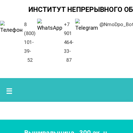
ИНСТИТУТ НЕПРЕРЫВНОГО О
8
+7
@NmoDpo_Bo
(800)
901
101-
464-
39-
33-
52
87
☰
Вышивальщица
,
300
ак. ч.