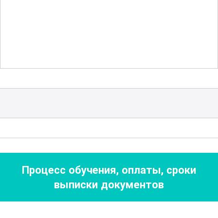
Особое внимание уделяется разработке
индивидуального стиля и пониманию
модных тенденций в ювелирном
дизайне. Вы сможете воплотить свои
творческие идеи в жизнь, создавая
уникальные украшения, которые будут
выделяться на рынке. Также курс
предоставляет знания по маркетингу и
продвижению авторских работ, что
поможет вам успешно стартовать в
Процесс обучения, оплаты, сроки
ювелирной индустрии.
выписки документов
В ходе обучения вы получите ценные
навыки, которые сможете