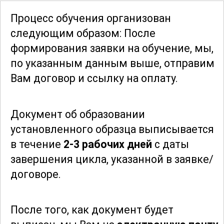
использовать в своей
Процесс обучения организован
профессиональной деятельности.
следующим образом: После
Изучение таких аспектов, как выбор
формирования заявки
на обучение, мы,
камней, их огранка и закрепка,
по указанным данным выше, отправим
позволит вам создавать по-настоящему
Вам договор и ссылку на оплату.
эксклюзивные изделия. Вы научитесь
работать с драгоценными и
Документ об образовании
полудрагоценными камнями, а также
установленного образца выписывается
получите представление о том, как
в течение
2-3 рабочих дней
с даты
правильно оценивать их качество.
завершения цикла, указанной в заявке/
договоре.
Присоединяйтесь к нашему курсу и
станьте мастером ювелирного дела.
Откройте для себя мир творчества и
После того, как документ будет
красоты, который предлагает