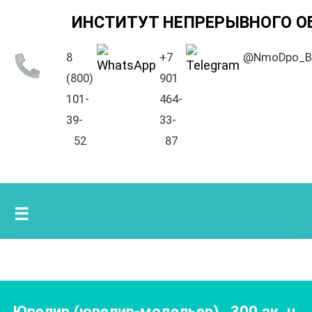
ИНСТИТУТ НЕПРЕРЫВНОГО О
8
+7
@NmoDpo_B
(800)
901
101-
464-
39-
33-
52
87
☰
Ювелир (ювелир-модельер)
,
300
ак. ч.