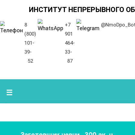
ИНСТИТУТ НЕПРЕРЫВНОГО О
8
+7
@NmoDpo_Bo
(800)
901
101-
464-
39-
33-
52
87
☰
Заготовщик черни
,
300
ак. ч.