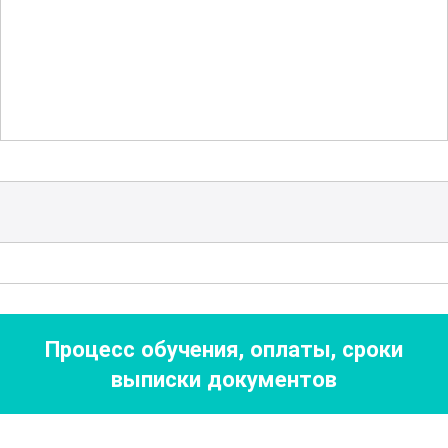
научатся правильно подготавливать
рабочее место, соблюдать технику
безопасности и управлять процессами
смешивания и хранения черни. Важной
частью обучения является
идентификация и устранение
возможных ошибок в процессе
производства черни.
Слушатели курса также изучат
исторический аспект создания черни,
Процесс обучения, оплаты, сроки
что поможет понять эволюцию
выписки документов
технологий и методов в этой области.
Будет возможность исследовать
различные виды черни
, используемые в