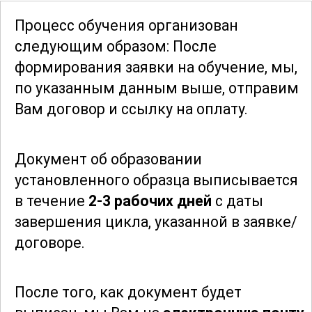
разные эпохи и культуры, а также их
Процесс обучения организован
влияние на развитие письменности и
следующим образом: После
искусства. Это поможет сформировать
формирования заявки
на обучение, мы,
более глубокое понимание значимости
по указанным данным выше, отправим
и разнообразия черни в современной
Вам договор и ссылку на оплату.
жизни.
Документ об образовании
Завершая курс, участники смогут
установленного образца выписывается
самостоятельно разрабатывать и
в течение
2-3 рабочих дней
с даты
реализовывать проекты по
завершения цикла, указанной в заявке/
изготовлению черни, используя
договоре.
полученные знания и навыки.
Программа курса предоставляет доступ
к обширному ресурсу материалов и
После того, как документ будет
инструментов для углубленного