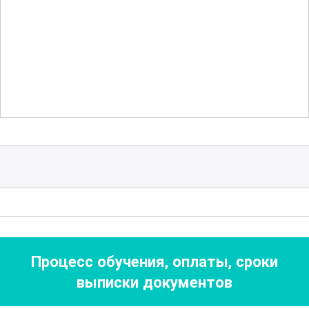
Знания о
безопасной эксплуатации
оборудования
являются неотъемлемой
частью обучения. Изучение правил
техники безопасности и основ первой
помощи способствует созданию
безопасных условий труда. Особое
внимание уделяется обучению
правильному использованию защитных
средств и предотвращению аварийных
ситуаций.
Важной частью курса является
Процесс обучения, оплаты, сроки
экономический аспект работы. Вы
выписки документов
поймете, как правильно рассчитывать
себестоимость продукции, управлять