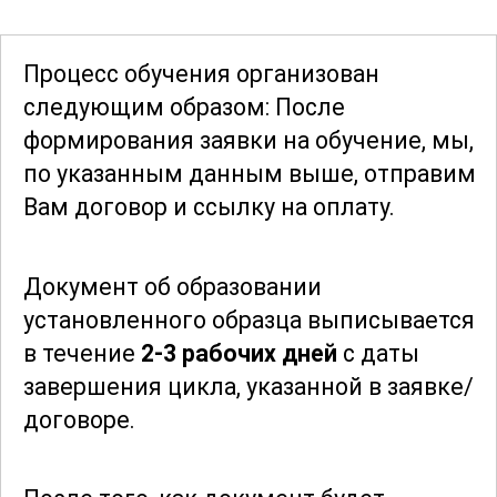
затратами и планировать
производственные процессы. Это
Процесс обучения организован
позволяет не только повысить свою
следующим образом: После
квалификацию, но и открыть
формирования заявки
на обучение, мы,
перспективы для карьерного роста.
по указанным данным выше, отправим
Вам договор и ссылку на оплату.
Курс предоставляет комплексные
знания и навыки, необходимые для
Документ об образовании
успешной работы в сфере
древесных
установленного образца выписывается
плит и топливных материалов
.
в течение
2-3 рабочих дней
с даты
Независимо от вашего уровня
завершения цикла, указанной в заявке/
подготовки, вы сможете качественно
договоре.
улучшить свои профессиональные
компетенции, что сделает вас
востребованным специалистом на