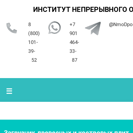
ИНСТИТУТ НЕПРЕРЫВНОГО 
8
+7
@NmoDpo
(800)
901
101-
464-
39-
33-
52
87
☰
Загрузчик древесных и костровых плит