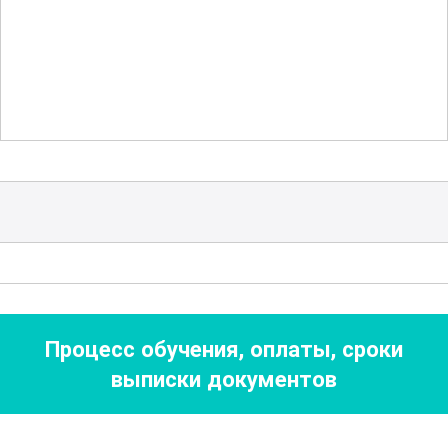
эргономике, что позволит вам работать
эффективно и без риска для здоровья.
Этот курс подойдет как новичкам, так и
опытным специалистам, желающим
углубить свои знания и навыки. Вы
получите ценные знания о
современных трендах и инновациях в
области зашивания мягкой тары. Это
поможет вам быть востребованным
специалистом на рынке труда и
Процесс обучения, оплаты, сроки
уверенно чувствовать себя в
выписки документов
профессиональной среде.
По окончании курса вы будете