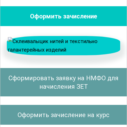
специализированных устройств
позволит вам эффективно
Оформить зачисление
использовать их в своей работе. Вы
освоите техники шва и закрепления,
которые обеспечивают прочность и
надежность готовой продукции.
Важной частью курса является
изучение
технологических процессов
и
Сформировать заявку на НМФО для
стандартов, применяемых в данной
начисления ЗЕТ
отрасли. Это включает в себя знание
нормативных документов, требований
к качеству продукции и методов
Оформить зачисление на курс
контроля. Особое внимание уделяется
вопросам безопасности труда и