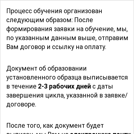
способны самостоятельно выполнять
Процесс обучения организован
весь цикл работ по зашиванию мягкой
следующим образом: После
тары, начиная от выбора материалов и
формирования заявки
на обучение, мы,
заканчивая проверкой качества
по указанным данным выше, отправим
готового изделия. Ваши навыки и
Вам договор и ссылку на оплату.
знания позволят вам работать в
различных сферах, где требуется
Документ об образовании
качественное зашивание упаковочных
установленного образца выписывается
материалов, будь то промышленное
в течение
2-3 рабочих дней
с даты
производство или индивидуальное
завершения цикла, указанной в заявке/
предпринимательство.
договоре.
Присоединяйтесь к этому курсу и
откройте для себя мир
После того, как документ будет
профессионального зашивания мягкой