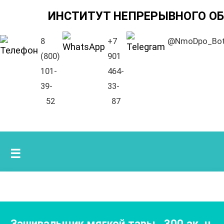
ИНСТИТУТ НЕПРЕРЫВНОГО О
8
+7
@NmoDpo_Bo
(800)
901
101-
464-
39-
33-
52
87
☰
Зашивалыцик мягкой тары
,
300
ак. ч.