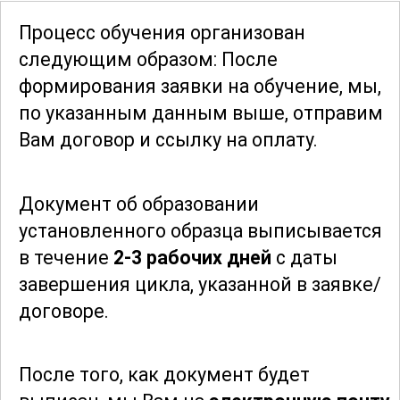
различными жанрами живописи. Они
Процесс обучения организован
смогут попробовать себя в пейзаже,
следующим образом: После
натюрморте, портрете и других жанрах,
формирования заявки
на обучение, мы,
что позволит расширить творческий
по указанным данным выше, отправим
кругозор и найти свой уникальный
Вам договор и ссылку на оплату.
стиль. В результате прохождения курса
каждый сможет создать свою
Документ об образовании
коллекцию произведений
, отражающих
установленного образца выписывается
его личное видение и мастерство.
в течение
2-3 рабочих дней
с даты
завершения цикла, указанной в заявке/
Курс "Живописец" идеально подходит
договоре.
как для начинающих художников, так и
для тех, кто уже имеет опыт в
живописи и хочет усовершенствовать
После того, как документ будет
свои навыки. Участники смогут не