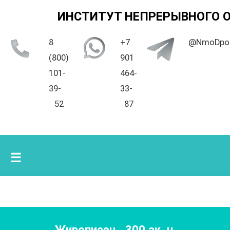
ИНСТИТУТ НЕПРЕРЫВНОГО 
8
+7
@NmoDpo
(800)
901
101-
464-
39-
33-
52
87
☰
Живописец
,
300
ак. ч.