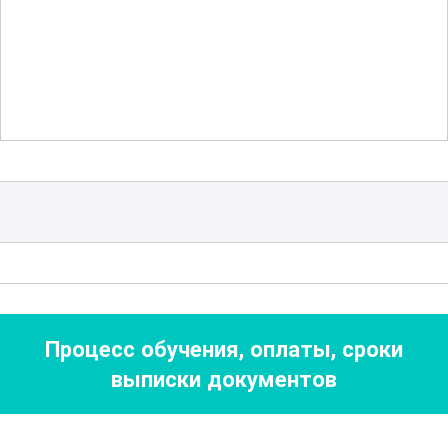
качеством и долговечностью.
Курс предлагает множество заданий и
упражнений, способствующих развитию
техники и навыков. Каждый этап
обучения направлен на постепенное
усложнение задач, что позволяет
систематически развивать свои
умения. В процессе обучения участники
будут создавать собственные картины,
что позволит им на практике закрепить
Процесс обучения, оплаты, сроки
полученные знания.
выписки документов
Также участники курса получат
возможность познакомиться с