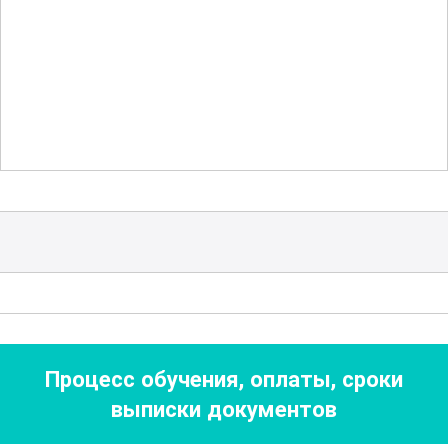
поколений.
Курс также предлагает глубокое
погружение в современные технологии,
используемые в архивном деле.
Слушатели получат знания о
применении специализированного
программного обеспечения для
цифровизации и управления архивами.
Это позволит им эффективно работать
с большими объемами данных и
внедрять инновационные решения в
Процесс обучения, оплаты, сроки
свою деятельность.
выписки документов
По завершении курса участники смогут