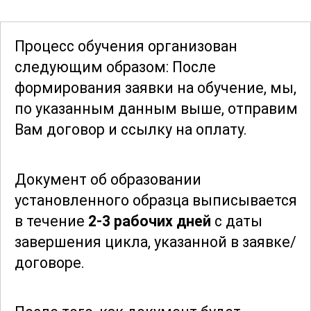
самостоятельно осуществлять полный
цикл архивных работ: от отбора и
Процесс обучения организован
оценки документов до их
следующим образом: После
систематизации, хранения и
формирования заявки
на обучение, мы,
предоставления доступа
по указанным данным выше, отправим
пользователям. Эти знания откроют
Вам договор и ссылку на оплату.
перед ними новые карьерные
возможности в различных сферах, где
Документ об образовании
требуется
профессиональное
установленного образца выписывается
управление архивами
.
в течение
2-3 рабочих дней
с даты
завершения цикла, указанной в заявке/
Программа курса разработана таким
договоре.
образом, чтобы удовлетворить
потребности как новичков, так и
опытных специалистов, стремящихся