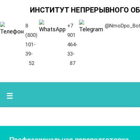
ИНСТИТУТ НЕПРЕРЫВНОГО О
8
+7
@NmoDpo_Bo
(800)
901
101-
464-
39-
33-
52
87
☰
Профессиональная переподготовка.