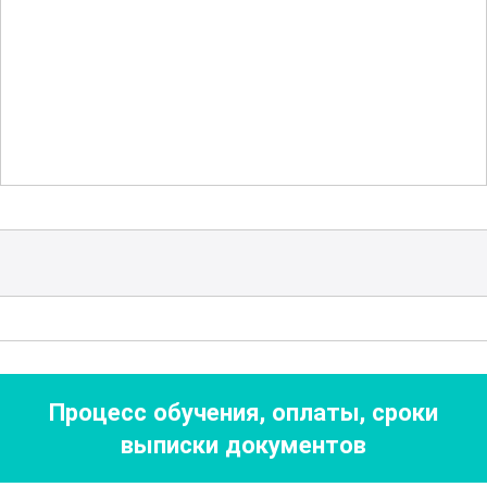
рассматриваются фундаментальные
аспекты психического развития и
функционирования личности.
Участники изучат
основные теории
психологии, механизмы мотивации,
эмоциональной регуляции и
межличностного взаимодействия.
Особое внимание уделяется возрастной
психологии, что позволяет лучше
понять, как различаются потребности и
особенности учащихся разных
возрастов.
Процесс обучения, оплаты, сроки
выписки документов
Курс также включает изучение
различных видов консультирования и