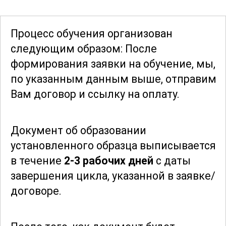
поддержки учащихся. Участники
узнают, как выявлять и преодолевать
Процесс обучения организован
психологические барьеры
, создавать
следующим образом: После
благоприятную атмосферу для
формирования заявки
на обучение, мы,
обучения и решать конфликты. Эти
по указанным данным выше, отправим
знания помогут педагогам и
Вам договор и ссылку на оплату.
психологам эффективно
взаимодействовать с учащимися,
Документ об образовании
родителями и коллегами.
установленного образца выписывается
в течение
2-3 рабочих дней
с даты
Благодаря гибкой форме обучения и
завершения цикла, указанной в заявке/
доступу к обширной информационной
договоре.
базе, участники смогут самостоятельно
планировать свое время и ритм
занятий. Это позволяет максимально