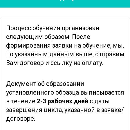
индивидуальные потребности и
использовать их для достижения
максимальных результатов в своей
Процесс обучения организован
профессиональной и личной жизни.
следующим образом: После
формирования заявки
на обучение, мы,
Участники курса также познакомятся с
по указанным данным выше, отправим
примерами успешных кейсов и
Вам договор и ссылку на оплату.
методиками, которые применяются в
ведущих мировых компаниях. Это
Документ об образовании
позволит понять, как внедрение
установленного образца выписывается
творческих подходов
может
в течение
2-3 рабочих дней
с даты
существенно повысить эффективность
завершения цикла, указанной в заявке/
работы и улучшить качество жизни.
договоре.
В завершение курса участники получат