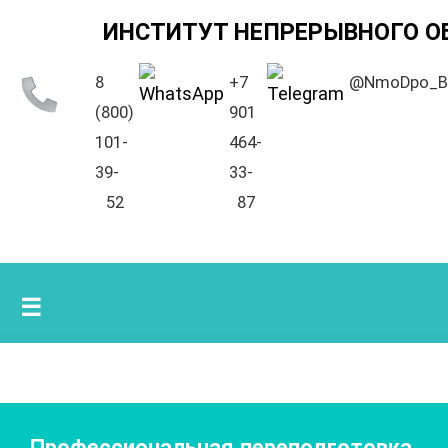
ИНСТИТУТ НЕПРЕРЫВНОГО О
8
+7
@NmoDpo_B
(800)
901
101-
464-
39-
33-
52
87
☰
Профессиональная переподготовка.