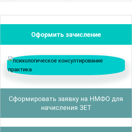
устойчивость. Участники познакомятся
с методами, которые помогают
активировать и поддерживать
творческие способности
в различных
Оформить зачисление
условиях. Особое внимание уделяется
техникам управления стрессом и
восстановления энергии, что является
важным элементом для поддержания
высокой продуктивности.
Курс включает в себя изучение научных
Сформировать заявку на НМФО для
основ функционирования мозга,
начисления ЗЕТ
нейропластичности и их влияния на
творческие процессы
. Участники
узнают, как использовать эти знания