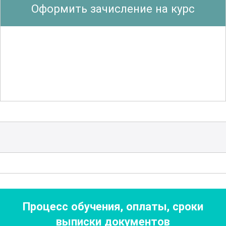
Оформить зачисление на курс
для разработки собственных стратегий
улучшения ментальной гибкости и
креативного мышления. Практические
задания позволят закрепить
полученные знания и применить их в
реальной жизни.
Важной частью курса является
исследование методов и инструментов,
способствующих развитию
креативных
навыков
. Эти инструменты включают в
себя различные техники визуализации,
медитации и дыхательные
Процесс обучения, оплаты, сроки
упражнения. Участники смогут
выписки документов
адаптировать эти методы под свои