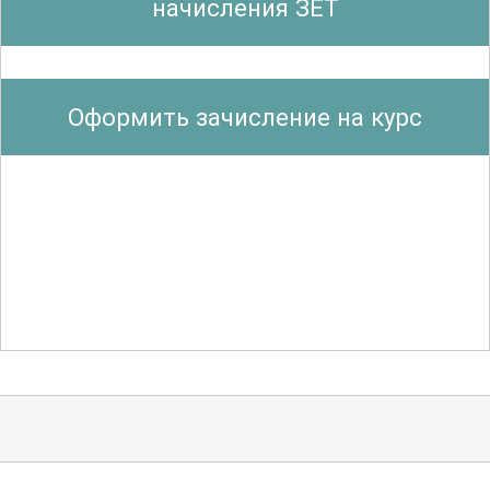
начисления ЗЕТ
педагогики и методики преподавания
изобразительного искусства и
технологии.
Оформить зачисление на курс
Слушатели курса получат знания о том,
как формировать у учащихся
креативное мышление
и развивать их
творческие способности. Особое
внимание уделяется изучению
различных стилей и направлений в
искусстве, а также практическим
аспектам работы с различными
материалами и инструментами. Курс
также рассматривает вопросы
организации учебного процесса,