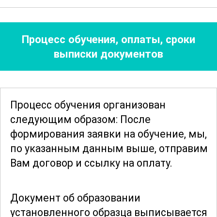
планирования занятий и разработки
методических рекомендаций для
Процесс обучения, оплаты, сроки
улучшения качества образования.
выписки документов
Темы курса охватывают широкий
спектр вопросов, включая
инновационные методы обучения,
Процесс обучения организован
использование цифровых
следующим образом: После
инструментов и ресурсов, а также
формирования заявки
на обучение, мы,
психологические аспекты работы с
по указанным данным выше, отправим
учащимися разного возраста.
Вам договор и ссылку на оплату.
Участники курса узнают о современных
тенденциях в области
Документ об образовании
изобразительного искусства и
установленного образца выписывается
технологий, что позволит им быть в