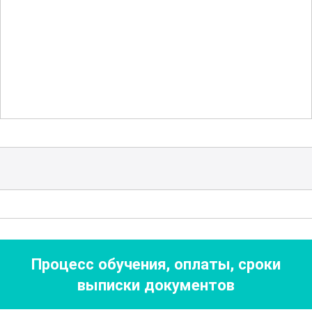
создавать благоприятную атмосферу
для всестороннего развития малышей,
а также как поддерживать и
стимулировать их любознательность и
интерес к обучению.
Для успешного освоения профессии
воспитателя детского сада важно не
только знать теорию, но и уметь
применять полученные знания на
практике. В ходе обучения особое
внимание уделяется разработке и
Процесс обучения, оплаты, сроки
реализации образовательных
выписки документов
программ, а также методикам оценки и
коррекции детского развития.