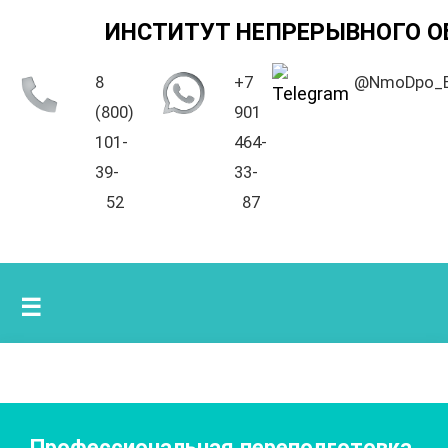
ИНСТИТУТ НЕПРЕРЫВНОГО О
8
+7
@NmoDpo_
(800)
901
101-
464-
39-
33-
52
87
☰
Профессиональная переподготовка.