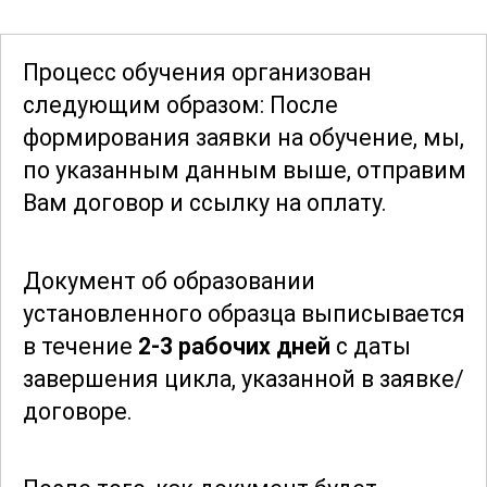
Участники курса научатся
разрабатывать индивидуальные планы
Процесс обучения организован
обучения, адаптированные под
следующим образом: После
потребности каждого ребенка.
формирования заявки
на обучение, мы,
по указанным данным выше, отправим
Важным аспектом является также
Вам договор и ссылку на оплату.
развитие коммуникативных навыков и
умения работать в команде. Участники
Документ об образовании
узнают, как эффективно
установленного образца выписывается
взаимодействовать с родителями,
в течение
2-3 рабочих дней
с даты
коллегами и администрацией
завершения цикла, указанной в заявке/
образовательного учреждения, а также
договоре.
как решать возникающие конфликты и
строить продуктивные отношения.