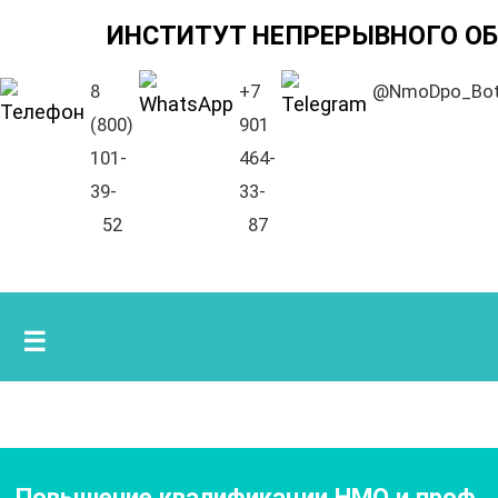
ИНСТИТУТ НЕПРЕРЫВНОГО О
8
+7
@NmoDpo_Bo
(800)
901
101-
464-
39-
33-
52
87
☰
Повышение квалификации НМО и проф.