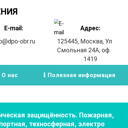
ЕНИЯ
E-mail:
Адрес:
fo@dpo-obr.ru
125445, Москва, Ул
Смольная 24А, оф.
1419
О нас
Полезная информация
тическая защищённость. Пожарная,
портная, техносферная, электро