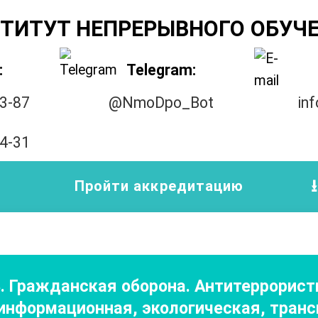
ТИТУТ НЕПРЕРЫВНОГО ОБУЧ
:
Telegram:
33-87
@NmoDpo_Bot
in
14-31
Пройти аккредитацию
З. Гражданская оборона. Антитеррорис
нформационная, экологическая, транс