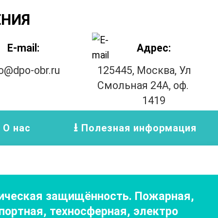
ЕНИЯ
E-mail:
Адрес:
fo@dpo-obr.ru
125445, Москва, Ул
Смольная 24А, оф.
1419
О нас
Полезная информация
тическая защищённость. Пожарная,
портная, техносферная, электро