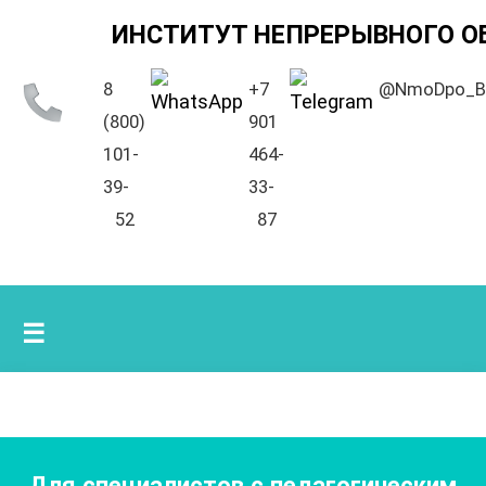
ИНСТИТУТ НЕПРЕРЫВНОГО О
8
+7
@NmoDpo_B
(800)
901
101-
464-
39-
33-
52
87
☰
Для специалистов с педагогическим