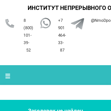
ИНСТИТУТ НЕПРЕРЫВНОГО 
8
+7
@NmoDpo
(800)
901
101-
464-
39-
33-
52
87
☰
Заголовок не найден