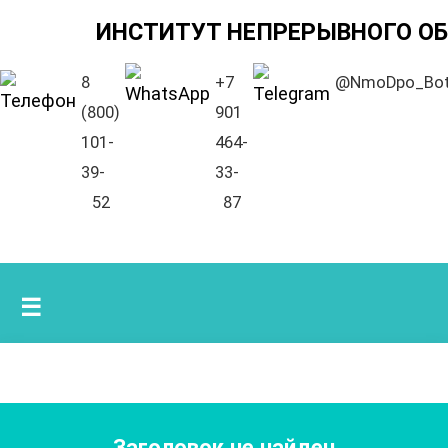
ИНСТИТУТ НЕПРЕРЫВНОГО О
8
+7
@NmoDpo_Bo
(800)
901
101-
464-
39-
33-
52
87
☰
Заголовок не найден