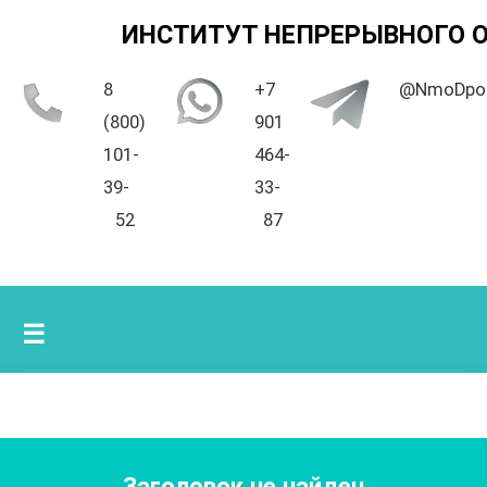
ИНСТИТУТ НЕПРЕРЫВНОГО 
8
+7
@NmoDpo
(800)
901
101-
464-
39-
33-
52
87
☰
Заголовок не найден