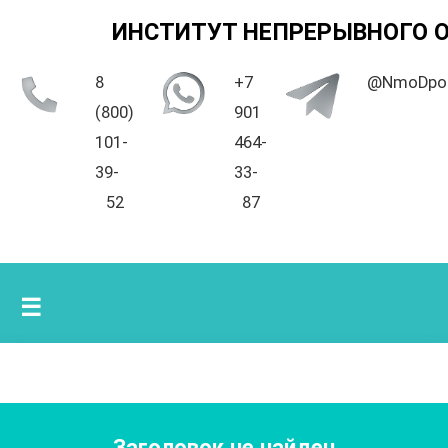
ИНСТИТУТ НЕПРЕРЫВНОГО 
8
+7
@NmoDpo
(800)
901
101-
464-
39-
33-
52
87
☰
Заголовок не найден