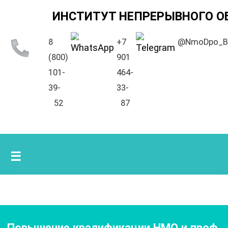
ИНСТИТУТ НЕПРЕРЫВНОГО О
8
+7
@NmoDpo_B
(800)
901
101-
464-
39-
33-
52
87
☰
Повышение квалификации НМО и проф.