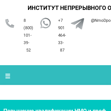
ИНСТИТУТ НЕПРЕРЫВНОГО 
8
+7
@NmoDpo
(800)
901
101-
464-
39-
33-
52
87
☰
Повышение квалификации НМО и проф.