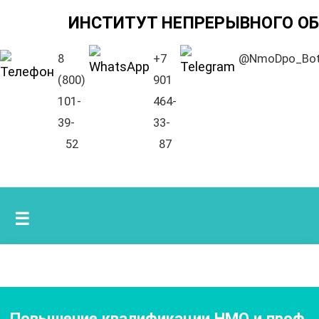
ИНСТИТУТ НЕПРЕРЫВНОГО О
8
+7
@NmoDpo_Bo
(800)
901
101-
464-
39-
33-
52
87
☰
Повышение квалификации НМО и проф.