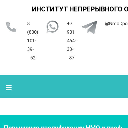
ИНСТИТУТ НЕПРЕРЫВНОГО 
8
+7
@NmoDpo
(800)
901
101-
464-
39-
33-
52
87
☰
Повышение квалификации НМО и проф.