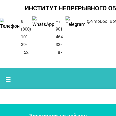
ИНСТИТУТ НЕПРЕРЫВНОГО О
8
+7
@NmoDpo_Bo
(800)
901
101-
464-
39-
33-
52
87
☰
Заголовок не найден