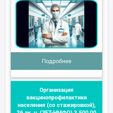
Подробнее
Организация
вакцинопрофилактики
населения (со стажировкой)
,
36
ак. ч.
(ЗЕТ-НМФО)
3 500
,00