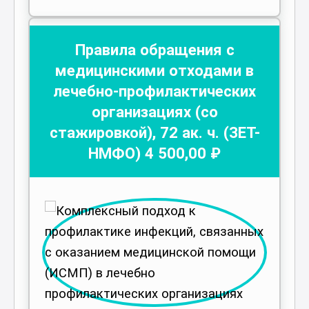
Правила обращения с
медицинскими отходами в
лечебно-профилактических
организациях (со
стажировкой)
,
72
ак. ч.
(ЗЕТ-
НМФО)
4 500
,00 ₽