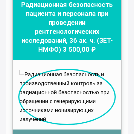
Радиационная безопасность
пациента и персонала при
проведении
рентгенологических
исследований
,
36
ак. ч.
(ЗЕТ-
НМФО)
3 500
,00 ₽