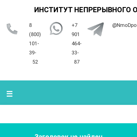
ИНСТИТУТ НЕПРЕРЫВНОГО 
8
+7
@NmoDpo
(800)
901
101-
464-
39-
33-
52
87
☰
Заголовок не найден