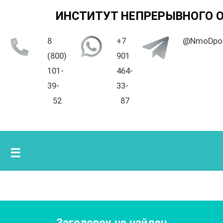
ИНСТИТУТ НЕПРЕРЫВНОГО 
8
+7
@NmoDpo
(800)
901
101-
464-
39-
33-
52
87
☰
Заголовок не найден