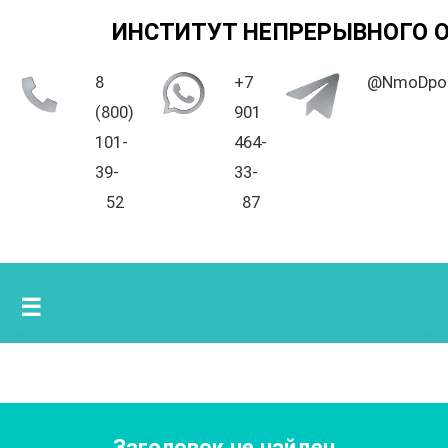
ИНСТИТУТ НЕПРЕРЫВНОГО 
8
+7
@NmoDpo
(800)
901
101-
464-
39-
33-
52
87
☰
Заголовок не найден