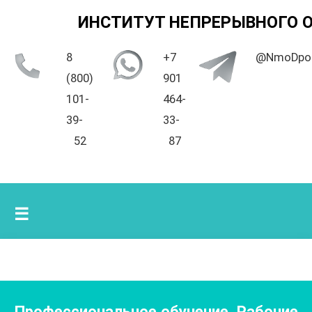
ИНСТИТУТ НЕПРЕРЫВНОГО 
8
+7
@NmoDpo
(800)
901
101-
464-
39-
33-
52
87
☰
Профессиональное обучение. Рабочие