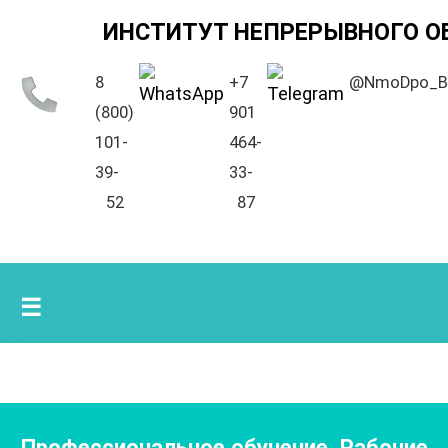
ИНСТИТУТ НЕПРЕРЫВНОГО О
8
+7
@NmoDpo_B
(800)
901
101-
464-
39-
33-
52
87
☰
Профессиональное обучение. Рабочие