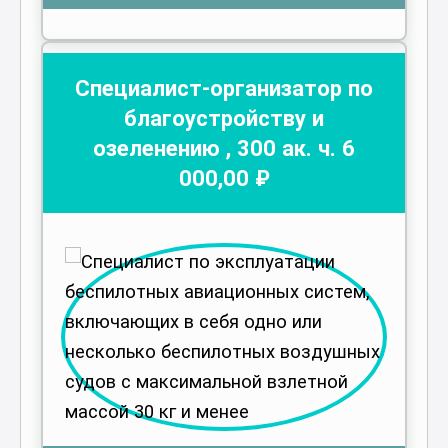
Специалист-организатор по
благоустройству и
озеленению
,
300
ак. ч.
6
000
,00 ₽