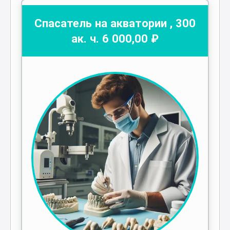
Спасатель на акватории
,
300
ак. ч.
6 000
,00 ₽