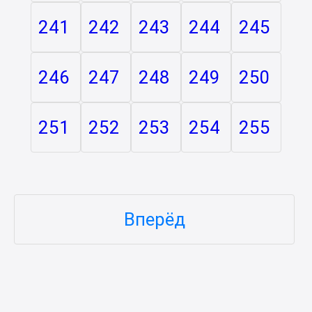
241
242
243
244
245
246
247
248
249
250
251
252
253
254
255
Вперёд