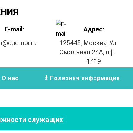
ЕНИЯ
E-mail:
Адрес:
fo@dpo-obr.ru
125445, Москва, Ул
Смольная 24А, оф.
1419
О нас
Полезная информация
олжности служащих