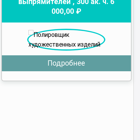
выпрямителей
,
300
ак. ч.
6
000
,00 ₽
Подробнее