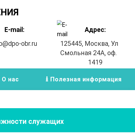
ЕНИЯ
E-mail:
Адрес:
fo@dpo-obr.ru
125445, Москва, Ул
Смольная 24А, оф.
1419
О нас
Полезная информация
олжности служащих