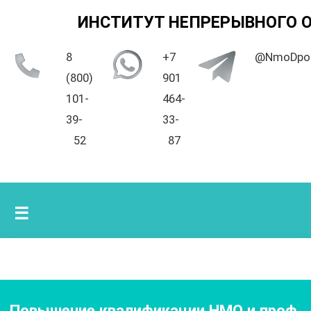
ИНСТИТУТ НЕПРЕРЫВНОГО 
8
+7
@NmoDpo
(800)
901
101-
464-
39-
33-
52
87
☰
Повышение квалификации НМО и проф.