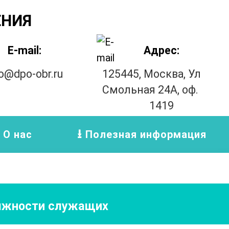
ЕНИЯ
E-mail:
Адрес:
fo@dpo-obr.ru
125445, Москва, Ул
Смольная 24А, оф.
1419
О нас
Полезная информация
олжности служащих